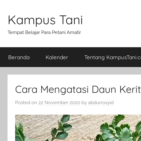
Skip
to
Kampus Tani
content
Tempat Belajar Para Petani Amatir
Beranda
Kalender
Tentang KampusTani.
Cara Mengatasi Daun Keri
Posted on
22 November 2020
by
abdurrosyid