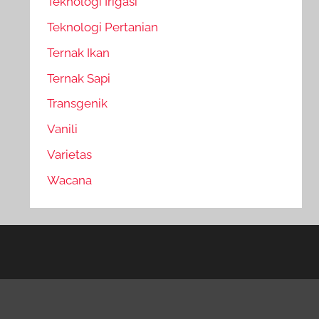
Teknologi Irigasi
Teknologi Pertanian
Ternak Ikan
Ternak Sapi
Transgenik
Vanili
Varietas
Wacana