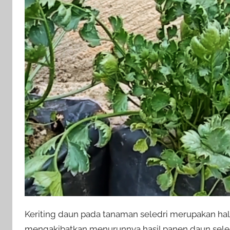
Keriting daun pada tanaman seledri merupakan hal 
mengakibatkan menurunnya hasil panen daun seledri