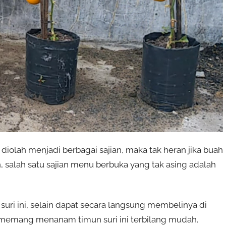
diolah menjadi berbagai sajian, maka tak heran jika buah
, salah satu sajian menu berbuka yang tak asing adalah
uri ini, selain dapat secara langsung membelinya di
a memang menanam timun suri ini terbilang mudah.