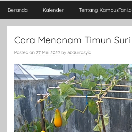
Beranda
Kalender
Tentang KampusTani.
Cara Menanam Timun Suri 
Posted on
27 Mei 2022
by
abdurrosyid