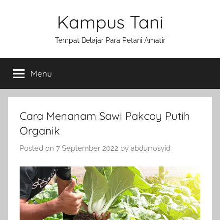
Skip
Kampus Tani
to
content
Tempat Belajar Para Petani Amatir
Menu
Cara Menanam Sawi Pakcoy Putih
Organik
Posted on
7 September 2022
by
abdurrosyid