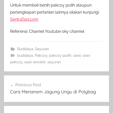
Untuk membeli benih pakcoy putih ataupun
perlengkapan pertanian lainnya silakan kunjungi
SentraTani.com
Referensi: Channel Youtube oky channel
Budidaya
,
Sayuran
budidaya
,
Pakcoy
,
pakcoy putih
,
sawi
,
sawi
pakcoy
,
sawi sendok
,
sayuran
Navigasi
Previous Post
pos
Cara Menanam Jagung Ungu di Polybag