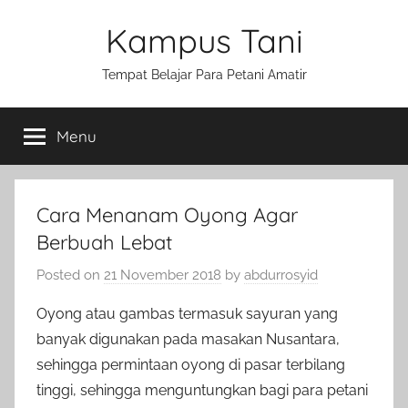
Skip
Kampus Tani
to
content
Tempat Belajar Para Petani Amatir
Menu
Cara Menanam Oyong Agar
Berbuah Lebat
Posted on
21 November 2018
by
abdurrosyid
Oyong atau gambas termasuk sayuran yang
banyak digunakan pada masakan Nusantara,
sehingga permintaan oyong di pasar terbilang
tinggi, sehingga menguntungkan bagi para petani