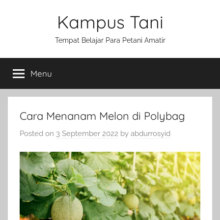
Skip
Kampus Tani
to
content
Tempat Belajar Para Petani Amatir
Menu
Cara Menanam Melon di Polybag
Posted on
3 September 2022
by
abdurrosyid