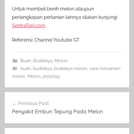
Untuk membeli benih melon ataupun
perlengkapan pertanian lainnya silakan kunjungi
SentraTani.com
Referensi: Channel Youtube GT
Buah
,
Budidaya
,
Melon
buah
,
budidaya
,
budidaya melon
,
cara menanam
melon
,
Melon
,
polybag
Navigasi
Previous Post
pos
Penyakit Embun Tepung Pada Melon