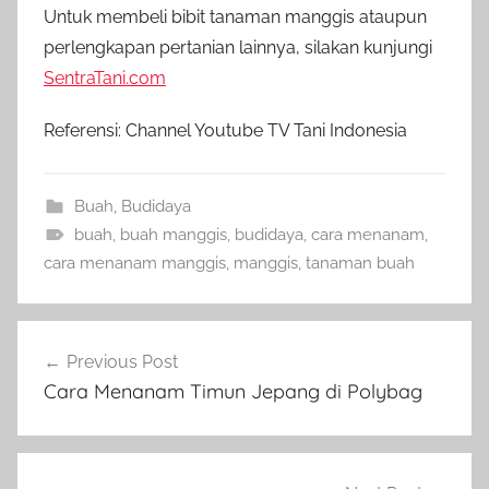
U
ntuk membeli bibit tanaman manggis ataupun
perlengkapan pertanian lainnya, silakan kunjungi
SentraTani.com
Referensi: Channel Youtube TV Tani Indonesia
Buah
,
Budidaya
buah
,
buah manggis
,
budidaya
,
cara menanam
,
cara menanam manggis
,
manggis
,
tanaman buah
Navigasi
Previous Post
pos
Cara Menanam Timun Jepang di Polybag