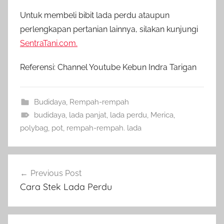
Untuk membeli bibit lada perdu ataupun
perlengkapan pertanian lainnya, silakan kunjungi
SentraTani.com.
Referensi: Channel Youtube Kebun Indra Tarigan
Budidaya
,
Rempah-rempah
budidaya
,
lada panjat
,
lada perdu
,
Merica
,
polybag
,
pot
,
rempah-rempah. lada
Navigasi
Previous Post
pos
Cara Stek Lada Perdu