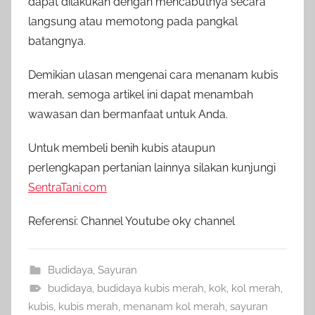
dapat dilakukan dengan mencabutnya secara
langsung atau memotong pada pangkal
batangnya.
Demikian ulasan mengenai cara menanam kubis
merah, semoga artikel ini dapat menambah
wawasan dan bermanfaat untuk Anda.
Untuk membeli benih kubis ataupun
perlengkapan pertanian lainnya silakan kunjungi
SentraTani.com
Referensi: Channel Youtube oky channel
Budidaya
,
Sayuran
budidaya
,
budidaya kubis merah
,
kok
,
kol merah
,
kubis
,
kubis merah
,
menanam kol merah
,
sayuran