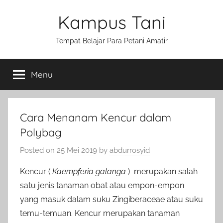
Skip
Kampus Tani
to
content
Tempat Belajar Para Petani Amatir
Menu
Cara Menanam Kencur dalam
Polybag
Posted on
25 Mei 2019
by
abdurrosyid
Kencur (
Kaempferia galanga
) merupakan salah
satu jenis tanaman obat atau empon-empon
yang masuk dalam suku Zingiberaceae atau suku
temu-temuan. Kencur merupakan tanaman