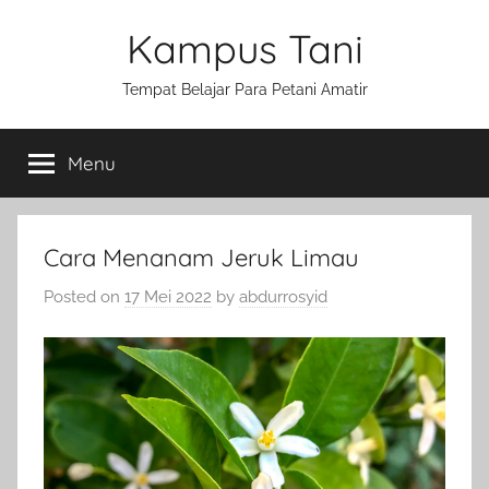
Skip
Kampus Tani
to
content
Tempat Belajar Para Petani Amatir
Menu
Cara Menanam Jeruk Limau
Posted on
17 Mei 2022
by
abdurrosyid