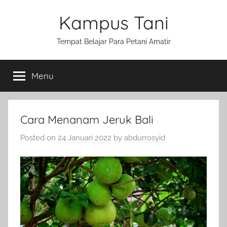
Skip
Kampus Tani
to
content
Tempat Belajar Para Petani Amatir
Menu
Cara Menanam Jeruk Bali
Posted on
24 Januari 2022
by
abdurrosyid