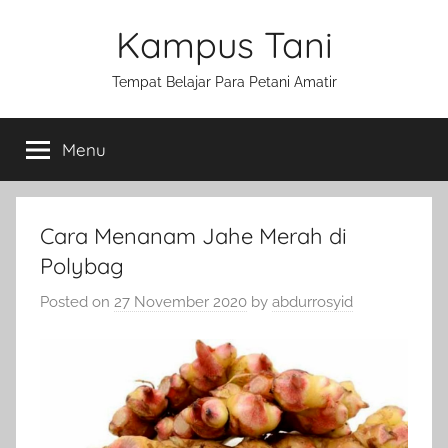
Skip
Kampus Tani
to
content
Tempat Belajar Para Petani Amatir
Menu
Cara Menanam Jahe Merah di
Polybag
Posted on
27 November 2020
by
abdurrosyid