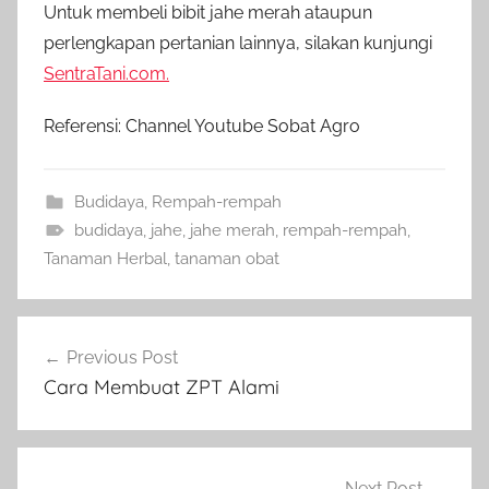
Untuk membeli bibit jahe merah ataupun
perlengkapan pertanian lainnya, silakan kunjungi
SentraTani.com.
Referensi: Channel Youtube Sobat Agro
Budidaya
,
Rempah-rempah
budidaya
,
jahe
,
jahe merah
,
rempah-rempah
,
Tanaman Herbal
,
tanaman obat
Navigasi
Previous Post
pos
Cara Membuat ZPT Alami
Next Post