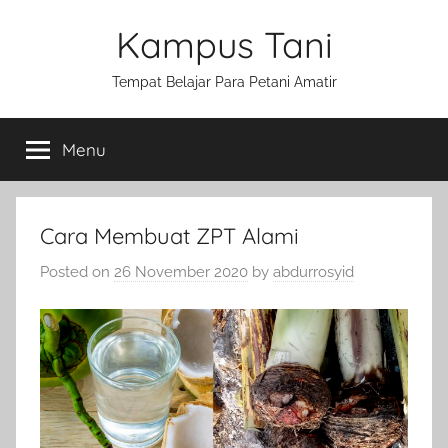
Skip
Kampus Tani
to
content
Tempat Belajar Para Petani Amatir
Menu
Cara Membuat ZPT Alami
Posted on
26 November 2020
by
abdurrosyid