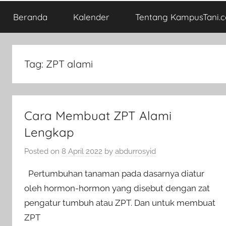
Beranda
Kalender
Tentang KampusTani.
Tag:
ZPT alami
Cara Membuat ZPT Alami
Lengkap
Posted on
8 April 2022
by
abdurrosyid
Pertumbuhan tanaman pada dasarnya diatur
oleh hormon-hormon yang disebut dengan zat
pengatur tumbuh atau ZPT. Dan untuk membuat
ZPT