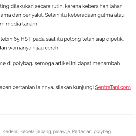
ing dilakukan secara rutin, karena kebersihan lahan
ama dan penyakit. Selain itu keberadaan gulma atau
lam media tanam.
h 65 HST, pada saat itu polong telah siap dipetik,
an warnanya hijau cerah.
 di polybag, semoga artikel ini dapat menambah
n pertanian lainnya, silakan kunjungi
SentraTani.com
e
,
Kedelai
,
kedelai jepang
,
palawija
,
Pertanian
,
polybag