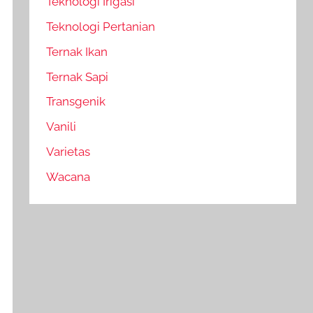
Teknologi Irigasi
Teknologi Pertanian
Ternak Ikan
Ternak Sapi
Transgenik
Vanili
Varietas
Wacana