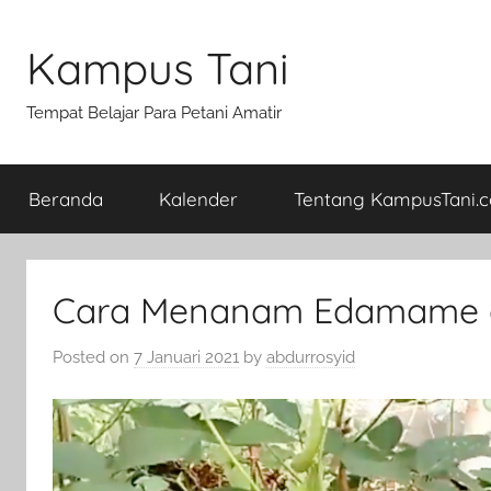
Skip
to
Kampus Tani
content
Tempat Belajar Para Petani Amatir
Beranda
Kalender
Tentang KampusTani.
Cara Menanam Edamame d
Posted on
7 Januari 2021
by
abdurrosyid