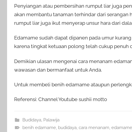
Penyiangan atau pembersihan rumput liar juga pent
akan membantu tanaman terhindar dari serangan h
rumput liar juga ikut menyerap unsur hara dari da
Edamame sudah dapat dipanen pada umur kurang lebi
karena tingkat ketuaan polong telah cukup penuh d
Demikian ulasan mengenai cara menanam edamame
wawasan dan bermanfaat untuk Anda.
Untuk membeli benih edamame ataupun perlengkapa
Referensi: Channel Youtube sushii motto
Budidaya
,
Palawija
benih edamame
,
budidaya
,
cara menanam
,
edamam