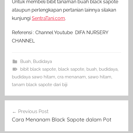
Untuk membeli bibit tanaman buah black sapote
ataupun perlengkapan pertanian lainnya silakan
kunjungi
SentraTani.com
.
Referensi : Channel Youtube
DIFA NURSERY
CHANNEL
Buah
,
Budidaya
bibit black sapote
,
black sapote
,
buah
,
budidaya
,
budidaya sawo hitam
,
cra menanam
,
sawo hitam
,
tanam black sapote dari biji
Navigasi
Previous Post
pos
Cara Menanam Black Sapote dalam Pot