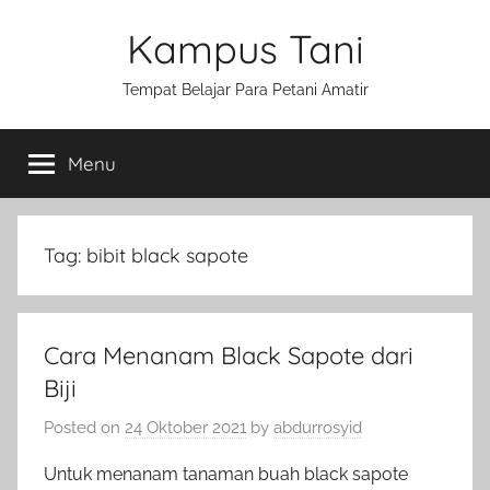
Skip
Kampus Tani
to
content
Tempat Belajar Para Petani Amatir
Menu
Tag:
bibit black sapote
Cara Menanam Black Sapote dari
Biji
Posted on
24 Oktober 2021
by
abdurrosyid
Untuk menanam tanaman buah black sapote