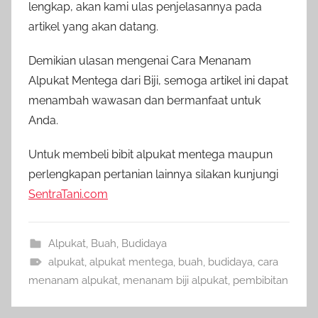
lengkap, akan kami ulas penjelasannya pada
artikel yang akan datang.
Demikian ulasan mengenai Cara Menanam
Alpukat Mentega dari Biji, semoga artikel ini dapat
menambah wawasan dan bermanfaat untuk
Anda.
Untuk membeli bibit alpukat mentega maupun
perlengkapan pertanian lainnya silakan kunjungi
SentraTani.com
Alpukat
,
Buah
,
Budidaya
alpukat
,
alpukat mentega
,
buah
,
budidaya
,
cara
menanam alpukat
,
menanam biji alpukat
,
pembibitan