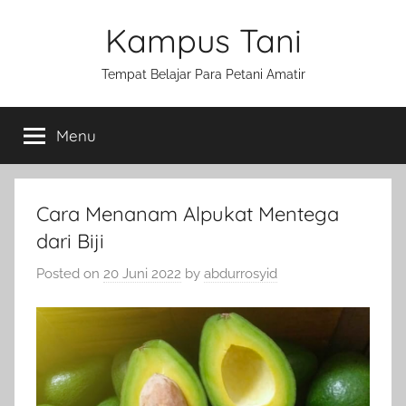
Skip
Kampus Tani
to
content
Tempat Belajar Para Petani Amatir
Menu
Cara Menanam Alpukat Mentega
dari Biji
Posted on
20 Juni 2022
by
abdurrosyid