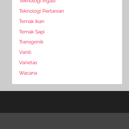
Teknologi Irigasi
Teknologi Pertanian
Ternak Ikan
Ternak Sapi
Transgenik
Vanili
Varietas
Wacana