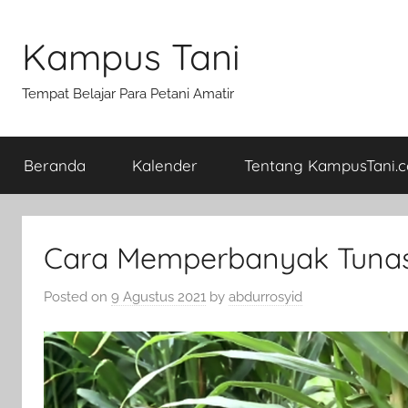
Skip
to
Kampus Tani
content
Tempat Belajar Para Petani Amatir
Beranda
Kalender
Tentang KampusTani.
Cara Memperbanyak Tuna
Posted on
9 Agustus 2021
by
abdurrosyid