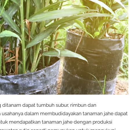
g ditanam dapat tumbuh subur, rimbun dan
ga usahanya dalam membudidayakan tanaman jahe dapat
ntuk mendapatkan tanaman jahe dengan produksi