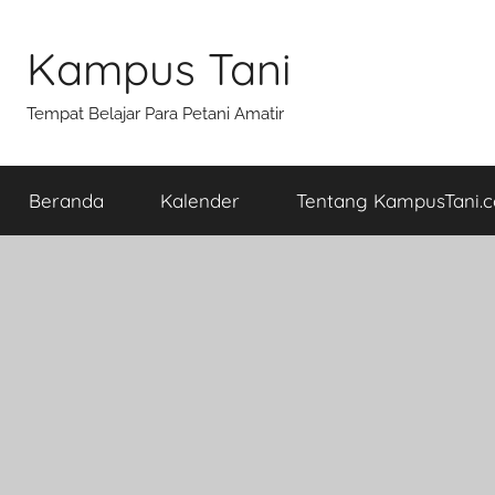
Skip
to
Kampus Tani
content
Tempat Belajar Para Petani Amatir
Beranda
Kalender
Tentang KampusTani.