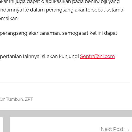
ar ini juga dapat diaplikasikan pada benih/biji yang
endamnya ke dalam perangsang akar tersebut selama
emaikan.
rangsang akar tanaman, semoga artikel ini dapat
rtanian lainnya, silakan kunjungi
SentraTani.com
tur Tumbuh
,
ZPT
Next Post