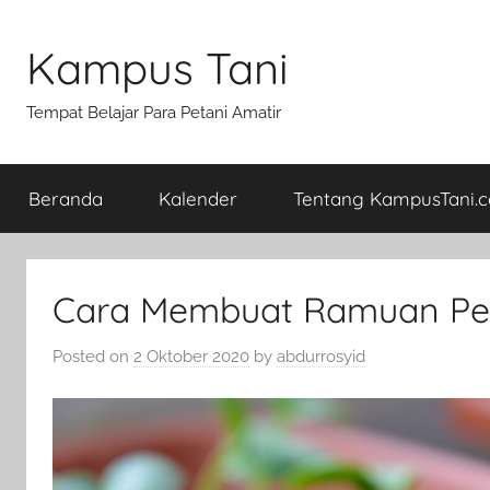
Skip
to
Kampus Tani
content
Tempat Belajar Para Petani Amatir
Beranda
Kalender
Tentang KampusTani.
Cara Membuat Ramuan Pe
Posted on
2 Oktober 2020
by
abdurrosyid