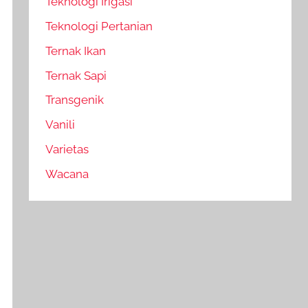
Teknologi Irigasi
Teknologi Pertanian
Ternak Ikan
Ternak Sapi
Transgenik
Vanili
Varietas
Wacana