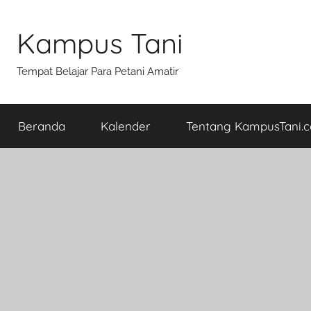
Skip
to
Kampus Tani
content
Tempat Belajar Para Petani Amatir
Beranda
Kalender
Tentang KampusTani.