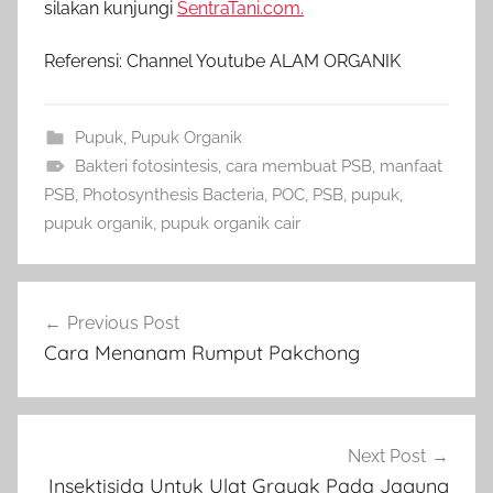
silakan kunjungi
SentraTani.com.
Referensi: Channel Youtube ALAM ORGANIK
Pupuk
,
Pupuk Organik
Bakteri fotosintesis
,
cara membuat PSB
,
manfaat
PSB
,
Photosynthesis Bacteria
,
POC
,
PSB
,
pupuk
,
pupuk organik
,
pupuk organik cair
Navigasi
Previous Post
pos
Cara Menanam Rumput Pakchong
Next Post
Insektisida Untuk Ulat Grayak Pada Jagung