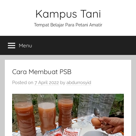
Skip
Kampus Tani
to
content
Tempat Belajar Para Petani Amatir
Menu
Cara Membuat PSB
Posted on
7 April 2022
by
abdurrosyid