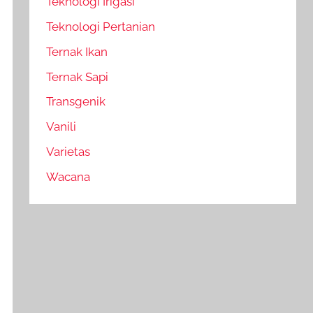
Teknologi Irigasi
Teknologi Pertanian
Ternak Ikan
Ternak Sapi
Transgenik
Vanili
Varietas
Wacana