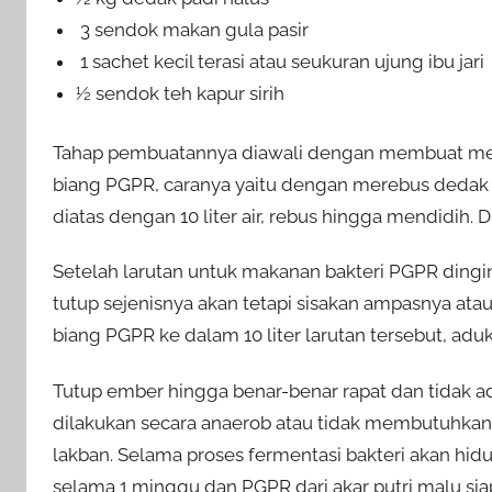
3 sendok makan gula pasir
1 sachet kecil terasi atau seukuran ujung ibu jari
½ sendok teh kapur sirih
Tahap pembuatannya diawali dengan membuat medi
biang PGPR, caranya yaitu dengan merebus dedak pad
diatas dengan 10 liter air, rebus hingga mendidih.
Setelah larutan untuk makanan bakteri PGPR ding
tutup sejenisnya akan tetapi sisakan ampasnya ata
biang PGPR ke dalam 10 liter larutan tersebut, adu
Tutup ember hingga benar-benar rapat dan tidak a
dilakukan secara anaerob atau tidak membutuhkan 
lakban. Selama proses fermentasi bakteri akan hid
selama 1 minggu dan PGPR dari akar putri malu sia