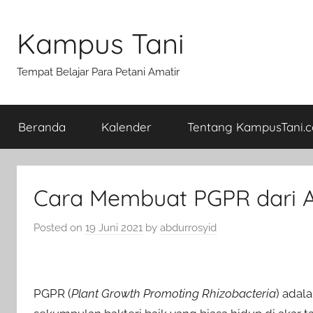
Skip
to
Kampus Tani
content
Tempat Belajar Para Petani Amatir
Beranda
Kalender
Tentang KampusTani.
Cara Membuat PGPR dari
Posted on
19 Juni 2021
by
abdurrosyid
PGPR (
Plant Growth Promoting Rhizobacteria
) adal