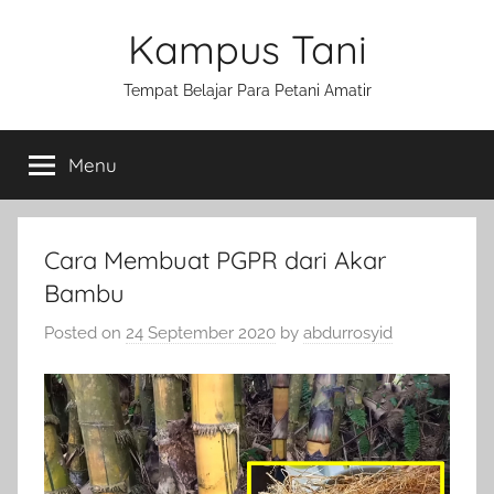
Skip
Kampus Tani
to
content
Tempat Belajar Para Petani Amatir
Menu
Cara Membuat PGPR dari Akar
Bambu
Posted on
24 September 2020
by
abdurrosyid