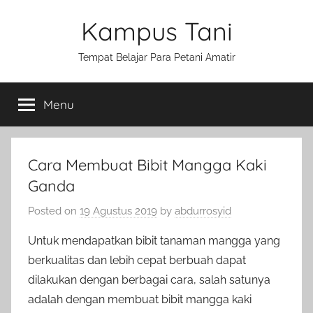
Skip
Kampus Tani
to
content
Tempat Belajar Para Petani Amatir
Menu
Cara Membuat Bibit Mangga Kaki
Ganda
Posted on
19 Agustus 2019
by
abdurrosyid
Untuk mendapatkan bibit tanaman mangga yang
berkualitas dan lebih cepat berbuah dapat
dilakukan dengan berbagai cara, salah satunya
adalah dengan membuat bibit mangga kaki