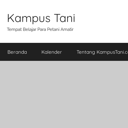
Skip
to
Kampus Tani
content
Tempat Belajar Para Petani Amatir
Beranda
Kalender
Tentang KampusTani.