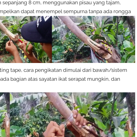
an sepanjang 8 cm, menggunakan pisau yang tajam,
tempelkan dapat menempel sempurna tanpa ada rongga
ting tape, cara pengikatan dimulai dari bawah/sistem
pada bagian atas sayatan ikat serapat mungkin, dan