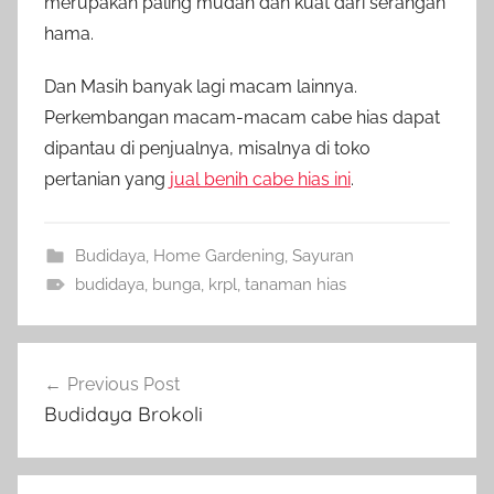
merupakan paling mudah dan kuat dari serangan
hama.
Dan Masih banyak lagi macam lainnya.
Perkembangan macam-macam cabe hias dapat
dipantau di penjualnya, misalnya di toko
pertanian yang
jual benih cabe hias ini
.
Budidaya
,
Home Gardening
,
Sayuran
budidaya
,
bunga
,
krpl
,
tanaman hias
Navigasi
Previous Post
pos
Budidaya Brokoli