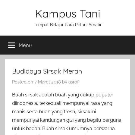
Skip
Kampus Tani
to
content
Tempat Belajar Para Petani Amatir
Menu
Budidaya Sirsak Merah
Posted on
7 Maret 2018
by
asrofi
Buah sirsak adalah buah yang cukup populer
diindonesia, terkecuali mempunyai rasa yang
manis serta buah yang fresh, sirsak ini
mempunyai kandungan gizi yang begitu berguna
untuk badan. Buah sirsak umumnya berwarna