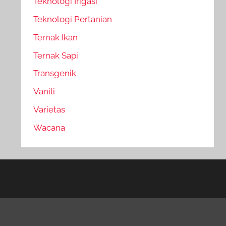
Teknologi Irigasi
Teknologi Pertanian
Ternak Ikan
Ternak Sapi
Transgenik
Vanili
Varietas
Wacana