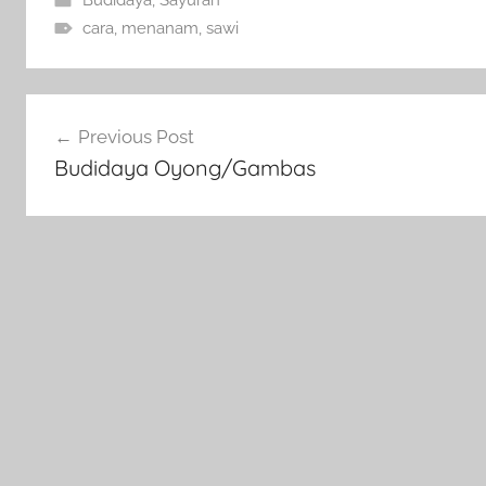
cara
,
menanam
,
sawi
Navigasi
Previous Post
pos
Budidaya Oyong/Gambas