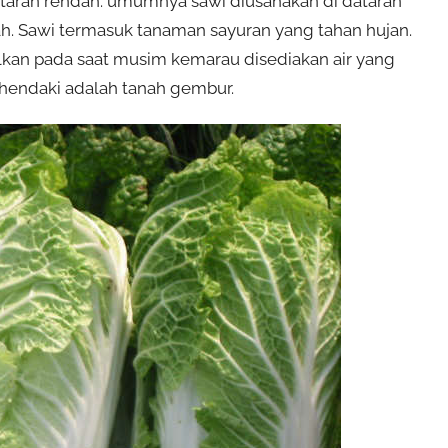
ataran rendah. umumnya sawi diusahakan di dataran
wah. Sawi termasuk tanaman sayuran yang tahan hujan.
alkan pada saat musim kemarau disediakan air yang
hendaki adalah tanah gembur.