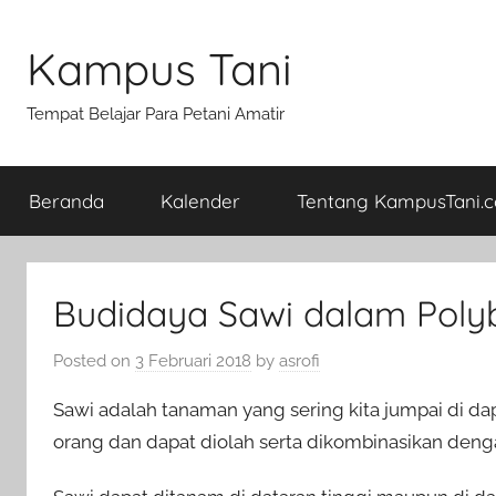
Skip
to
Kampus Tani
content
Tempat Belajar Para Petani Amatir
Beranda
Kalender
Tentang KampusTani.
Budidaya Sawi dalam Poly
Posted on
3 Februari 2018
by
asrofi
Sawi adalah tanaman yang sering kita jumpai di dap
orang dan dapat diolah serta dikombinasikan deng