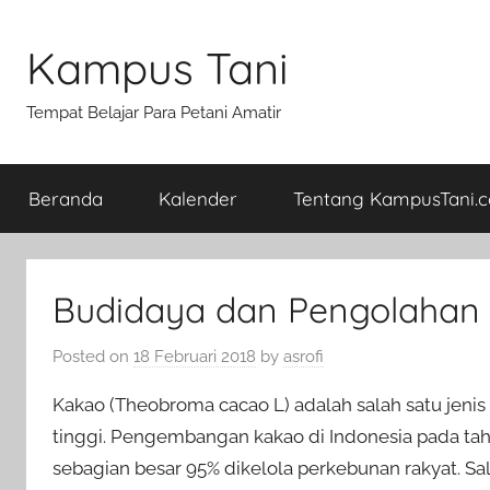
Skip
to
Kampus Tani
content
Tempat Belajar Para Petani Amatir
Beranda
Kalender
Tentang KampusTani.
Budidaya dan Pengolaha
Posted on
18 Februari 2018
by
asrofi
Kakao (Theobroma cacao L) adalah salah satu jeni
tinggi. Pengembangan kakao di Indonesia pada tah
sebagian besar 95% dikelola perkebunan rakyat. S