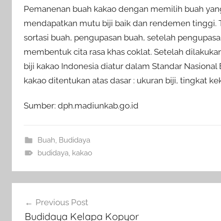
Pemanenan buah kakao dengan memilih buah yang
mendapatkan mutu biji baik dan rendemen tinggi. 
sortasi buah, pengupasan buah, setelah pengupasan 
membentuk cita rasa khas coklat. Setelah dilakuka
biji kakao Indonesia diatur dalam Standar Nasional 
kakao ditentukan atas dasar : ukuran biji, tingkat k
Sumber: dph.madiunkab.go.id
Buah
,
Budidaya
budidaya
,
kakao
Navigasi
Previous Post
pos
Budidaya Kelapa Kopyor