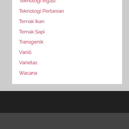
Teknologi Irigasi
Teknologi Pertanian
Ternak Ikan
Ternak Sapi
Transgenik
Vanili
Varietas
Wacana