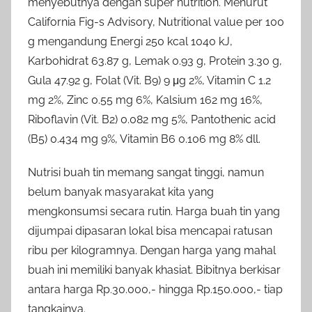
menyebutnya dengan super nutrition. Menurut
California Fig-s Advisory, Nutritional value per 100
g mengandung Energi 250 kcal 1040 kJ,
Karbohidrat 63.87 g, Lemak 0.93 g, Protein 3.30 g,
Gula 47.92 g, Folat (Vit. B9) 9 μg 2%, Vitamin C 1.2
mg 2%, Zinc 0.55 mg 6%, Kalsium 162 mg 16%,
Riboflavin (Vit. B2) 0.082 mg 5%, Pantothenic acid
(B5) 0.434 mg 9%, Vitamin B6 0.106 mg 8% dll.
Nutrisi buah tin memang sangat tinggi, namun
belum banyak masyarakat kita yang
mengkonsumsi secara rutin. Harga buah tin yang
dijumpai dipasaran lokal bisa mencapai ratusan
ribu per kilogramnya. Dengan harga yang mahal
buah ini memiliki banyak khasiat. Bibitnya berkisar
antara harga Rp.30.000,- hingga Rp.150.000,- tiap
tangkainya.