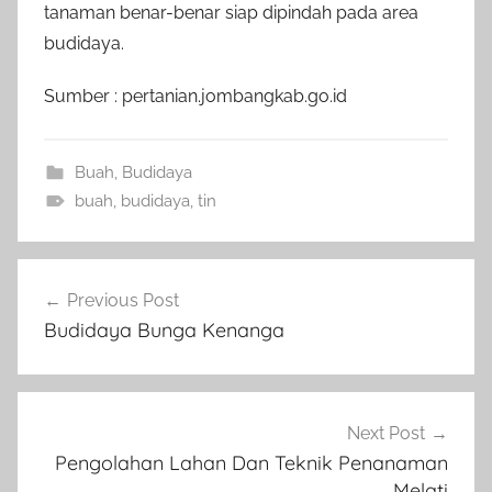
tanaman benar-benar siap dipindah pada area
budidaya.
Sumber : pertanian.jombangkab.go.id
Buah
,
Budidaya
buah
,
budidaya
,
tin
Navigasi
Previous Post
pos
Budidaya Bunga Kenanga
Next Post
Pengolahan Lahan Dan Teknik Penanaman
Melati