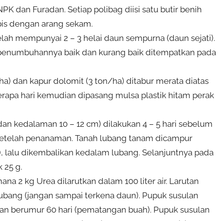
 dan Furadan. Setiap polibag diisi satu butir benih
pis dengan arang sekam.
telah mempunyai 2 – 3 helai daun sempurna (daun sejati).
ng penumbuhannya baik dan kurang baik ditempatkan pada
a) dan kapur dolomit (3 ton/ha) ditabur merata diatas
erapa hari kemudian dipasang mulsa plastik hitam perak
an kedalaman 10 – 12 cm) dilakukan 4 – 5 hari sebelum
etelah penanaman. Tanah lubang tanam dicampur
, lalu dikembalikan kedalam lubang. Selanjuntnya pada
 25 g.
na 2 kg Urea dilarutkan dalam 100 liter air. Larutan
ubang (jangan sampai terkena daun). Pupuk susulan
aman berumur 60 hari (pematangan buah). Pupuk susulan