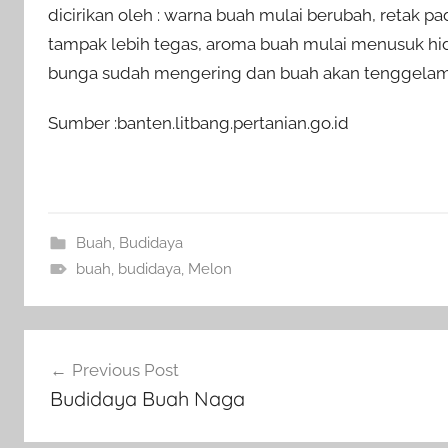
dicirikan oleh : warna buah mulai berubah, retak p
tampak lebih tegas, aroma buah mulai menusuk hid
bunga sudah mengering dan buah akan tenggelam 
Sumber :banten.litbang.pertanian.go.id
Buah
,
Budidaya
buah
,
budidaya
,
Melon
Navigasi
Previous Post
pos
Budidaya Buah Naga