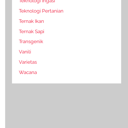
Teknologi Irigasi
Teknologi Pertanian
Ternak Ikan
Ternak Sapi
Transgenik
Vanili
Varietas
Wacana