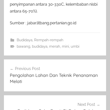
penyimpanan antara 30-330C, kelembaban nisbi
antara 65-70%).
Sumber : jabar.litbang.pertanian.go.id
Budidaya
,
Rempah-rempah
bawang
,
budidaya
,
merah
,
mini
,
umbi
Navigasi
Previous Post
pos
Pengolahan Lahan Dan Teknik Penanaman
Melati
Next Post