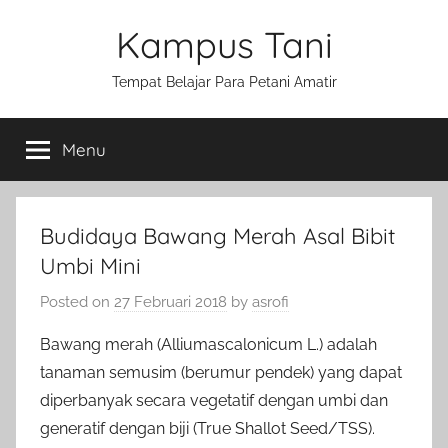
Skip
Kampus Tani
to
content
Tempat Belajar Para Petani Amatir
Menu
Budidaya Bawang Merah Asal Bibit
Umbi Mini
Posted on
27 Februari 2018
by
asrofi
Bawang merah (Alliumascalonicum L.) adalah
tanaman semusim (berumur pendek) yang dapat
diperbanyak secara vegetatif dengan umbi dan
generatif dengan biji (True Shallot Seed/TSS).