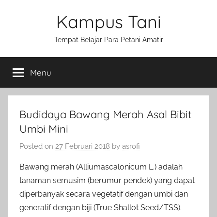
Skip
Kampus Tani
to
content
Tempat Belajar Para Petani Amatir
Menu
Budidaya Bawang Merah Asal Bibit
Umbi Mini
Posted on
27 Februari 2018
by
asrofi
Bawang merah (Alliumascalonicum L.) adalah
tanaman semusim (berumur pendek) yang dapat
diperbanyak secara vegetatif dengan umbi dan
generatif dengan biji (True Shallot Seed/TSS).