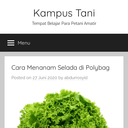
Skip
Kampus Tani
to
content
Tempat Belajar Para Petani Amatir
Menu
Cara Menanam Selada di Polybag
Posted on
27 Juni 2020
by
abdurrosyid