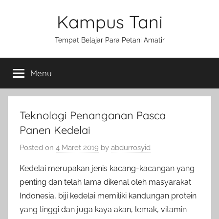
Skip
Kampus Tani
to
content
Tempat Belajar Para Petani Amatir
Menu
Teknologi Penanganan Pasca
Panen Kedelai
Posted on
4 Maret 2019
by
abdurrosyid
Kedelai merupakan jenis kacang-kacangan yang
penting dan telah lama dikenal oleh masyarakat
Indonesia, biji kedelai memiliki kandungan protein
yang tinggi dan juga kaya akan, lemak, vitamin