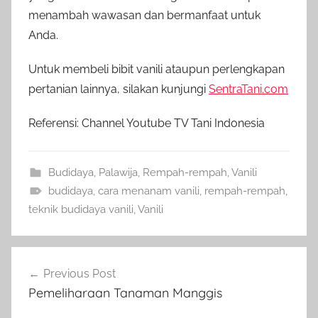
menambah wawasan dan bermanfaat untuk
Anda.
Untuk membeli bibit vanili ataupun perlengkapan
pertanian lainnya, silakan kunjungi
SentraTani.com
Referensi: Channel Youtube TV Tani Indonesia
Budidaya
,
Palawija
,
Rempah-rempah
,
Vanili
budidaya
,
cara menanam vanili
,
rempah-rempah
,
teknik budidaya vanili
,
Vanili
Navigasi
Previous Post
pos
Pemeliharaan Tanaman Manggis