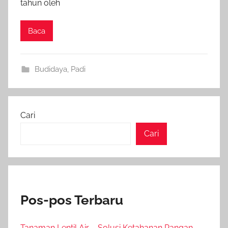
tahun oleh
Baca
Budidaya
,
Padi
Cari
Cari
Pos-pos Terbaru
Tanaman Lentil Air – Solusi Ketahanan Pangan