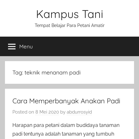
Skip
Kampus Tani
to
content
Tempat Belajar Para Petani Amatir
Menu
Tag:
teknik menanam padi
Cara Memperbanyak Anakan Padi
Posted on
8 Mei 2020
by
abdurrosyid
Harapan para petani dalam budidaya tanaman
padi tentunya adalah tanaman yang tumbuh