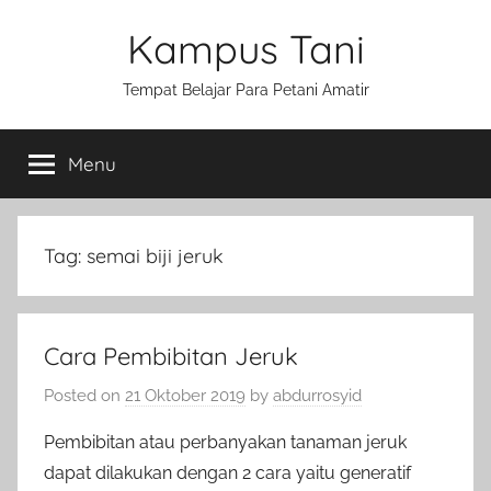
Skip
Kampus Tani
to
content
Tempat Belajar Para Petani Amatir
Menu
Tag:
semai biji jeruk
Cara Pembibitan Jeruk
Posted on
21 Oktober 2019
by
abdurrosyid
Pembibitan atau perbanyakan tanaman jeruk
dapat dilakukan dengan 2 cara yaitu generatif