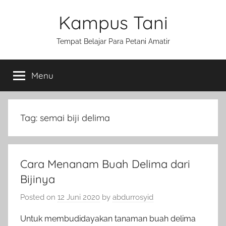
Skip
Kampus Tani
to
content
Tempat Belajar Para Petani Amatir
Menu
Tag:
semai biji delima
Cara Menanam Buah Delima dari
Bijinya
Posted on
12 Juni 2020
by
abdurrosyid
Untuk membudidayakan tanaman buah delima