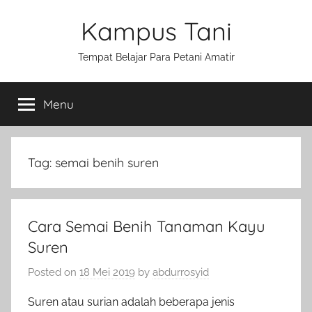
Skip
Kampus Tani
to
content
Tempat Belajar Para Petani Amatir
Menu
Tag:
semai benih suren
Cara Semai Benih Tanaman Kayu
Suren
Posted on
18 Mei 2019
by
abdurrosyid
Suren atau surian adalah beberapa jenis