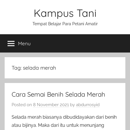
Skip
Kampus Tani
to
content
Tempat Belajar Para Petani Amatir
Menu
Tag:
selada merah
Cara Semai Benih Selada Merah
Posted on
8 November 2021
by
abdurrosyid
Selada merah biasanya dibudidayakan dari benih
atau bijinya. Maka dari itu untuk menunjang