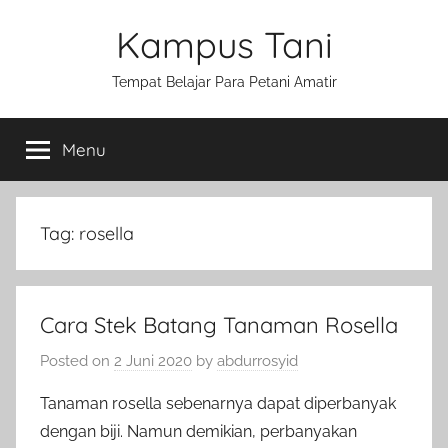
Skip
Kampus Tani
to
content
Tempat Belajar Para Petani Amatir
Menu
Tag:
rosella
Cara Stek Batang Tanaman Rosella
Posted on
2 Juni 2020
by
abdurrosyid
Tanaman rosella sebenarnya dapat diperbanyak
dengan biji. Namun demikian, perbanyakan