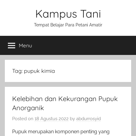
Skip
Kampus Tani
to
content
Tempat Belajar Para Petani Amatir
Menu
Tag:
pupuk kimia
Kelebihan dan Kekurangan Pupuk
Anorganik
Posted on
18 Agustus 2022
by
abdurrosyid
Pupuk merupakan komponen penting yang