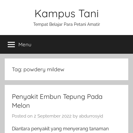
Skip
Kampus Tani
to
content
Tempat Belajar Para Petani Amatir
Menu
Tag:
powdery mildew
Penyakit Embun Tepung Pada
Melon
Posted on
2 September 2022
by
abdurrosyid
Diantara penyakit yang menyerang tanaman