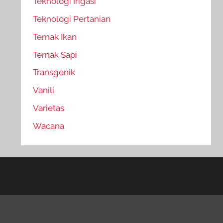
Teknologi Irigasi
Teknologi Pertanian
Ternak Ikan
Ternak Sapi
Transgenik
Vanili
Varietas
Wacana