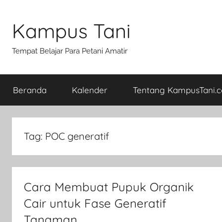
Skip
to
Kampus Tani
content
Tempat Belajar Para Petani Amatir
Beranda
Kalender
Tentang KampusTani.
Tag:
POC generatif
Cara Membuat Pupuk Organik
Cair untuk Fase Generatif
Tanaman