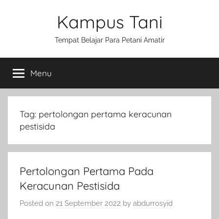
Skip
Kampus Tani
to
content
Tempat Belajar Para Petani Amatir
Menu
Tag:
pertolongan pertama keracunan
pestisida
Pertolongan Pertama Pada
Keracunan Pestisida
Posted on
21 September 2022
by
abdurrosyid