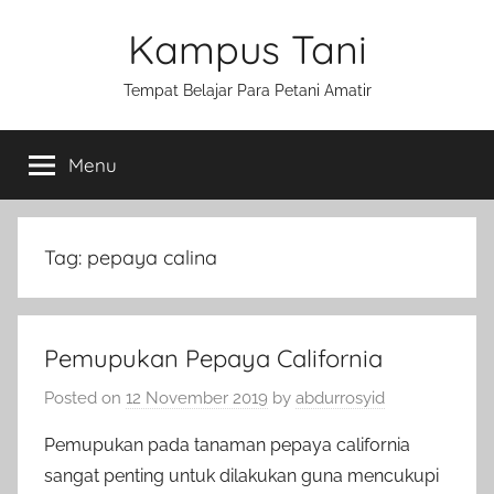
Skip
Kampus Tani
to
content
Tempat Belajar Para Petani Amatir
Menu
Tag:
pepaya calina
Pemupukan Pepaya California
Posted on
12 November 2019
by
abdurrosyid
Pemupukan pada tanaman pepaya california
sangat penting untuk dilakukan guna mencukupi