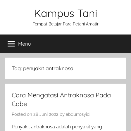
Skip
Kampus Tani
to
content
Tempat Belajar Para Petani Amatir
Menu
Tag:
penyakit antraknosa
Cara Mengatasi Antraknosa Pada
Cabe
Posted on
28 Juni 2022
by
abdurrosyid
Penyakit antraknosa adalah penyakit yang